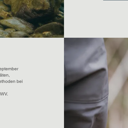
September
äten,
ethoden bei
FWV.