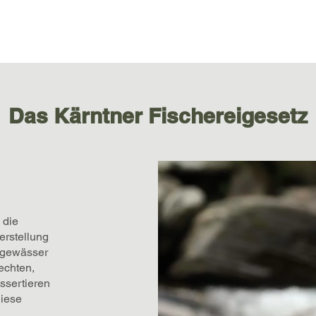
Home
Gewässer
Fischarten
News
Über uns
Das Kärntner Fischereigesetz
 die
erstellung
chgewässer
echten,
ssertieren
diese