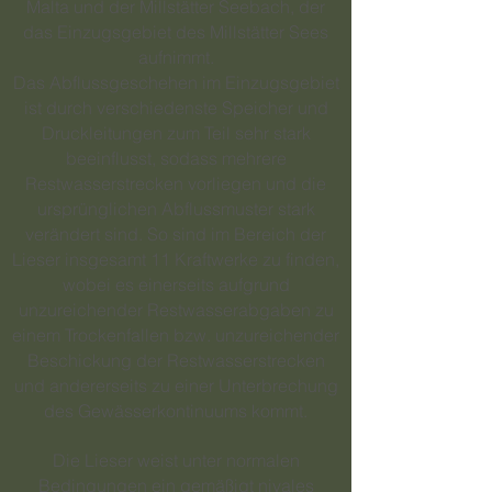
Malta und der Millstätter Seebach, der
das Einzugsgebiet des Millstätter Sees
aufnimmt.
Das Abflussgeschehen im Einzugsgebiet
ist durch verschiedenste Speicher und
Druckleitungen zum Teil sehr stark
beeinflusst, sodass mehrere
Restwasserstrecken vorliegen und die
ursprünglichen Abflussmuster stark
verändert sind. So sind im Bereich der
Lieser insgesamt 11 Kraftwerke zu finden,
wobei es einerseits aufgrund
unzureichender Restwasserabgaben zu
einem Trockenfallen bzw. unzureichender
Beschickung der Restwasserstrecken
und andererseits zu einer Unterbrechung
des Gewässerkontinuums kommt.
Die Lieser weist unter normalen
Bedingungen ein gemäßigt nivales