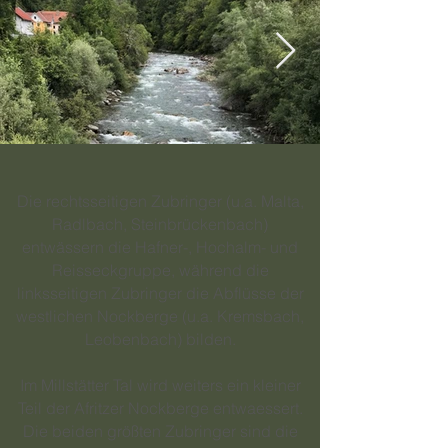
Die rechtsseitigen Zubringer (u.a. Malta,
Radlbach, Steinbrückenbach)
entwässern die Hafner-, Hochalm- und
Reisseckgruppe, während die
linksseitigen Zubringer die Abflüsse der
westlichen Nockberge (u.a. Kremsbach,
Leobenbach) bilden.
Im Millstätter Tal wird weiters ein kleiner
Teil der Afritzer Nockberge entwaessert.
Die beiden größten Zubringer sind die