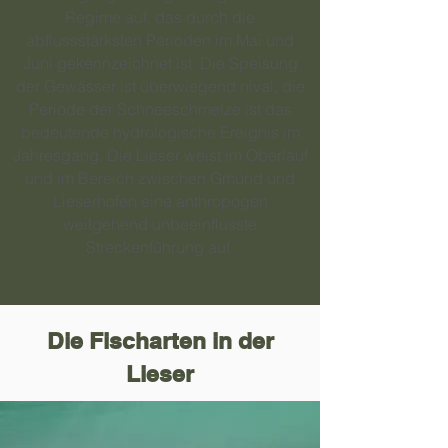
Regime auf, das durch die
abflussstärksten Perioden im Mai und
Juni gekennzeichnet ist. Die Speisung
der Gewässer ist überwiegend nival, die
Periode der Schneeschmelze ist das
bedeutende hydrologische Ereignis im
Jahresgang. Die Lieser weist im Oberlauf
und im Bereich zwischen Gmünd und
Lieserhofen eine anthropogen
weitgehend unbeeinflusste
Streckenführung auf.
Die Fischarten in der
Lieser