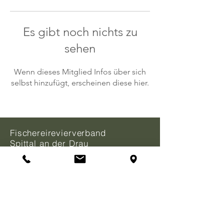
Es gibt noch nichts zu
sehen
Wenn dieses Mitglied Infos über sich
selbst hinzufügt, erscheinen diese hier.
Fischereirevierverband
Spittal an der Drau
Burgplatz 6/2
9800 Spittal an der Drau
Mag. Gert Gradnitzer
Telefon:
+43 650 47 06 077