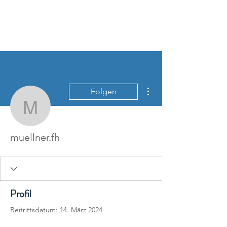
Weitere Optionen
Folgen
muellner.fh
muellner.fh
Profil
Beitrittsdatum: 14. März 2024